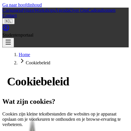
Ga naar hoofdinhoud
Cursussen
Prijzen
Workshops
Agenda
Over Ons
Cadeaubonnen
Contact
🇳🇱
Studentenportaal
Home
Cookiebeleid
Cookiebeleid
Wat zijn cookies?
Cookies zijn kleine tekstbestanden die websites op je apparaat
opslaan om je voorkeuren te onthouden en je browse-ervaring te
verbeteren.