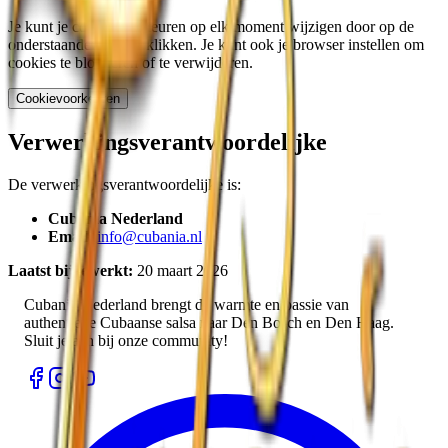
Je kunt je cookievoorkeuren op elk moment wijzigen door op de
onderstaande knop te klikken. Je kunt ook je browser instellen om
cookies te blokkeren of te verwijderen.
Cookievoorkeuren
Verwerkingsverantwoordelijke
De verwerkingsverantwoordelijke is:
Cubania Nederland
Email:
info@cubania.nl
Laatst bijgewerkt
:
20 maart 2026
Cubania Nederland brengt de warmte en passie van
authentieke Cubaanse salsa naar Den Bosch en Den Haag.
Sluit je aan bij onze community!