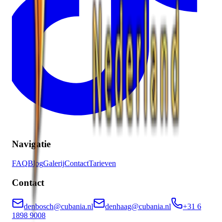
Navigatie
FAQ
Blog
Galerij
Contact
Tarieven
Contact
denbosch@cubania.nl
denhaag@cubania.nl
+31 6
1898 9008