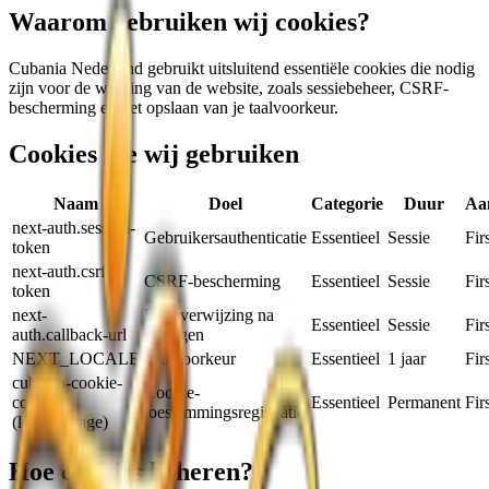
Waarom gebruiken wij cookies?
Cubania Nederland gebruikt uitsluitend essentiële cookies die nodig
zijn voor de werking van de website, zoals sessiebeheer, CSRF-
bescherming en het opslaan van je taalvoorkeur.
Cookies die wij gebruiken
Naam
Doel
Categorie
Duur
Aa
next-auth.session-
Gebruikersauthenticatie
Essentieel
Sessie
Fir
token
next-auth.csrf-
CSRF-bescherming
Essentieel
Sessie
Fir
token
next-
Doorverwijzing na
Essentieel
Sessie
Fir
auth.callback-url
inloggen
NEXT_LOCALE
Taalvoorkeur
Essentieel
1 jaar
Fir
cubania-cookie-
Cookie-
consent
Essentieel
Permanent
Fir
toestemmingsregistratie
(localStorage)
Hoe cookies beheren?