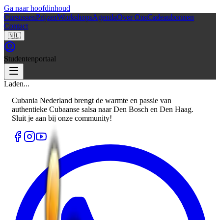
Ga naar hoofdinhoud
Cursussen
Prijzen
Workshops
Agenda
Over Ons
Cadeaubonnen
Contact
🇳🇱
Studentenportaal
Laden...
Cubania Nederland brengt de warmte en passie van
authentieke Cubaanse salsa naar Den Bosch en Den Haag.
Sluit je aan bij onze community!