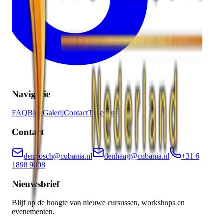
Navigatie
FAQ
Blog
Galerij
Contact
Tarieven
Contact
denbosch@cubania.nl
denhaag@cubania.nl
+31 6
1898 9008
Nieuwsbrief
Blijf op de hoogte van nieuwe cursussen, workshops en
evenementen.