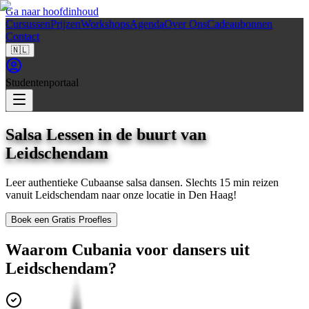
Ga naar hoofdinhoud
Cursussen
Prijzen
Workshops
Agenda
Over Ons
Cadeaubonnen
Contact
🇳🇱
Studentenportaal
Salsa Lessen in de buurt van
Leidschendam
Leer authentieke Cubaanse salsa dansen. Slechts
15 min
reizen
vanuit
Leidschendam
naar onze locatie in
Den Haag
!
Boek een Gratis Proefles
Waarom Cubania voor dansers uit
Leidschendam
?