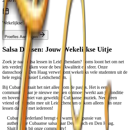
2586 HC Den Haag
Wekelijkse lessen
Proefles Aanvragen
Salsa Dansen: Jouw Wekelijkse Uitje
Zoek je naar salsa lessen in
Leidschendam
? Soms loont het om net
iets verder te kijken voor de beste kwaliteit en sfeer. Onze
dansschool in
Den Haag
verwelkomt wekelijks vele studenten uit de
hele regio, inclusief
Leidschendam
.
Bij Cubania draait het niet alleen om de pasjes. Het is een
community waar je nieuwe mensen ontmoet, werkt aan je conditie
en bovenal geniet van geweldige Cubaanse muziek. Neem een
vriend of vriendin mee uit
Leidschendam
of kom alleen – in onze
lessen dans je met iedereen!
Cubania Nederland brengt de warmte en passie van
authentieke Cubaanse salsa naar Den Bosch en Den Haag.
Sluit je aan bij onze community!