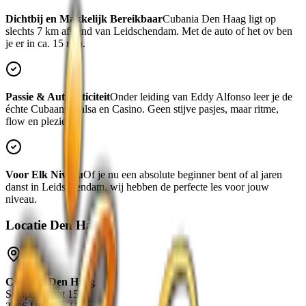
Dichtbij en Makkelijk Bereikbaar
Cubania
Den Haag
ligt op
slechts
7 km
afstand van
Leidschendam
. Met de auto of het ov ben
je er in ca.
15 min
.
Passie & Authenticiteit
Onder leiding van Eddy Alfonso leer je de
échte Cubaanse salsa en Casino. Geen stijve pasjes, maar ritme,
flow en plezier.
Voor Elk Niveau
Of je nu een absolute beginner bent of al jaren
danst in
Leidschendam
, wij hebben de perfecte les voor jouw
niveau.
Locatie
Den Haag
Cubania
Den Haag
Seinpoststraat 150