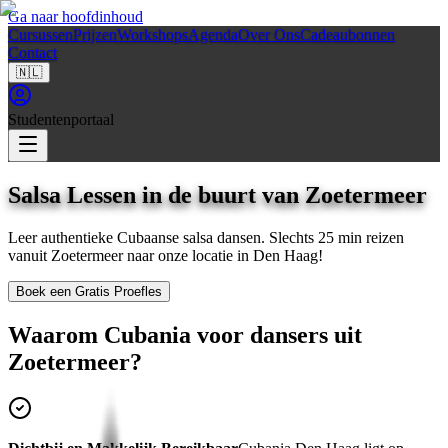
Ga naar hoofdinhoud
Cursussen
Prijzen
Workshops
Agenda
Over Ons
Cadeaubonnen
Contact
🇳🇱
Studentenportaal
Salsa Lessen in de buurt van
Zoetermeer
Leer authentieke Cubaanse salsa dansen. Slechts
25 min
reizen
vanuit
Zoetermeer
naar onze locatie in
Den Haag
!
Boek een Gratis Proefles
Waarom Cubania voor dansers uit
Zoetermeer
?