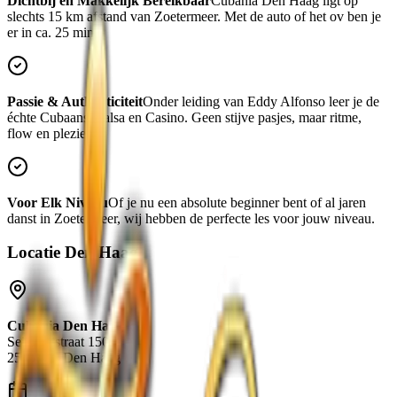
Dichtbij en Makkelijk Bereikbaar
Cubania
Den Haag
ligt op
slechts
15 km
afstand van
Zoetermeer
. Met de auto of het ov ben je
er in ca.
25 min
.
Passie & Authenticiteit
Onder leiding van Eddy Alfonso leer je de
échte Cubaanse salsa en Casino. Geen stijve pasjes, maar ritme,
flow en plezier.
Voor Elk Niveau
Of je nu een absolute beginner bent of al jaren
danst in
Zoetermeer
, wij hebben de perfecte les voor jouw niveau.
Locatie
Den Haag
Cubania
Den Haag
Seinpoststraat 150
2586 HC Den Haag