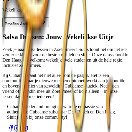
Wekelijkse lessen
Proefles Aanvragen
Salsa Dansen: Jouw Wekelijkse Uitje
Zoek je naar salsa lessen in
Zoetermeer
? Soms loont het om net iets
verder te kijken voor de beste kwaliteit en sfeer. Onze dansschool in
Den Haag
verwelkomt wekelijks vele studenten uit de hele regio,
inclusief
Zoetermeer
.
Bij Cubania draait het niet alleen om de pasjes. Het is een
community waar je nieuwe mensen ontmoet, werkt aan je conditie
en bovenal geniet van geweldige Cubaanse muziek. Neem een
vriend of vriendin mee uit
Zoetermeer
of kom alleen – in onze
lessen dans je met iedereen!
Cubania Nederland brengt de warmte en passie van
authentieke Cubaanse salsa naar Den Bosch en Den Haag.
Sluit je aan bij onze community!